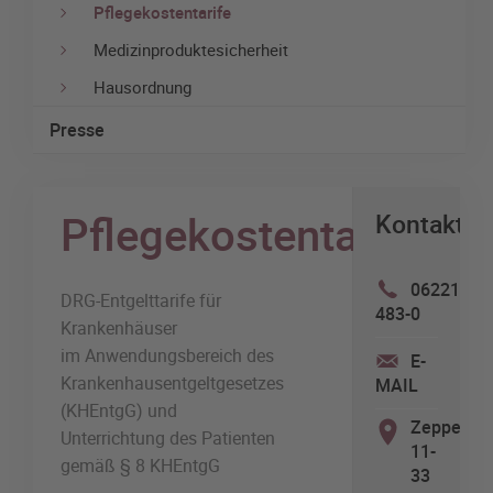
Pflegekostentarife
Medizinproduktesicherheit
Hausordnung
Presse
Pflegekostentarif
Kontakt
06221
DRG-Entgelttarife für
483-0
Krankenhäuser
im Anwendungsbereich des
E-
Krankenhausentgeltgesetzes
MAIL
(KHEntgG) und
Zeppelins
Unterrichtung des Patienten
11-
gemäß § 8 KHEntgG
33