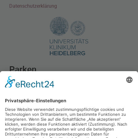
Datenschutzerklärung
Parken
Die Klinik Salem liegt in einer Parkraum-
bewirtschaftungszone der Stadt Heidelberg. Im Bereich
dieser Zone darf von Mo - Sa zwischen 7:00 und 20:00
Uhr höchstens zwei Stunden lang geparkt werden,
wobei eine Parkscheibe gut sichtbar auszulegen ist.
Die zum Krankenhaus gehörenden Parkplätze sind
ausschließlich unseren Mitarbeiterinnen und