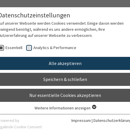
Datenschutzeinstellungen
Auf unserer Webseite werden Cookies verwendet. Einige davon werden
zwingend benötigt, während es uns andere ermöglichen, Ihre
Nutzererfahrung auf unserer Webseite zu verbessern.
kte
Pflege
Ihr Aufenthalt
Karriere
Essentiell
Analytics & Performance
Alle akzeptieren
auenheilkunde & Geburtshi
Speichern & schließen
Nur essentielle Cookies akzeptieren
 Geburtshilfe und Elternschule werden an der Klinik Sale
Weitere Informationen anzeigen
Essentiell
Essentielle Cookies werden für grundlegende Funktionen der Webseite
Powered by
Impressum
|
Datenschutzerklärun
benötigt. Dadurch ist gewährleistet, dass die Webseite einwandfrei
en Teams der Frauenheilkunde und Geburtshilfe bedanken 
sgalinski Cookie Consent