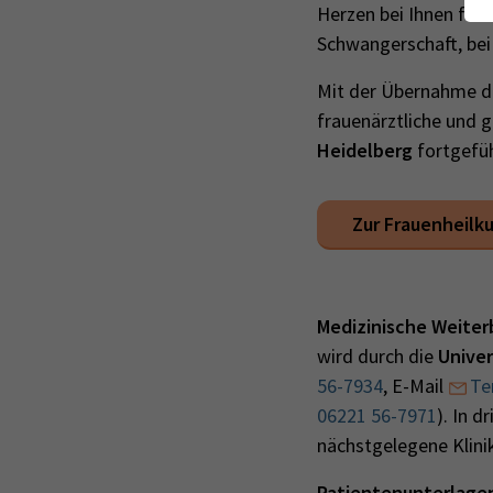
Herzen bei Ihnen für I
Schwangerschaft, bei 
Mit der Übernahme du
frauenärztliche und g
Heidelberg
fortgefüh
Zur Frauenheilk
Medizinische Weiter
wird durch die
Univer
56-7934
, E-Mail
Te
06221 56-7971
). In 
nächstgelegene Klini
Patientenunterlage