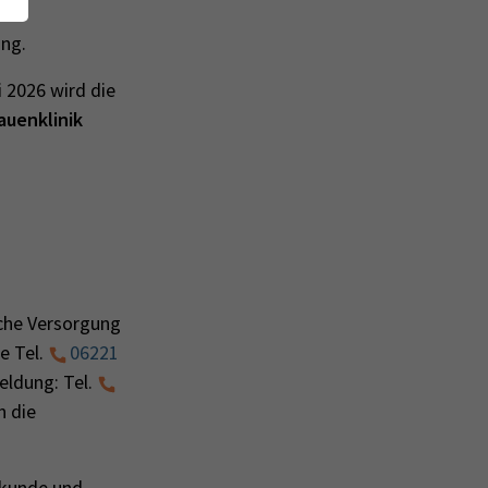
der
ung.
 2026 wird die
auenklinik
iche Versorgung
e Tel.
06221
ldung: Tel.
n die
lkunde und